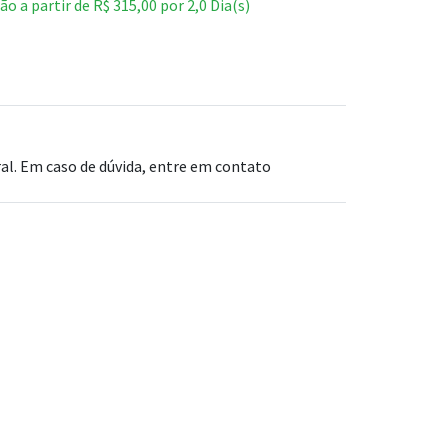
ão a partir de
R$
315,00
por
2,0
Dia(s)
l. Em caso de dúvida, entre em contato