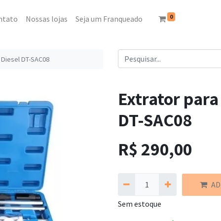
0
ntato
Nossas lojas
Seja um Franqueado
s Diesel DT-SAC08
Extrator para 
DT-SAC08
R$
290,00
AD
Sem estoque