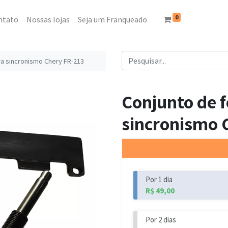
0
ntato
Nossas lojas
Seja um Franqueado
a sincronismo Chery FR-213
Conjunto de 
sincronismo 
Por 1 dia
R$
49,00
Por 2 dias