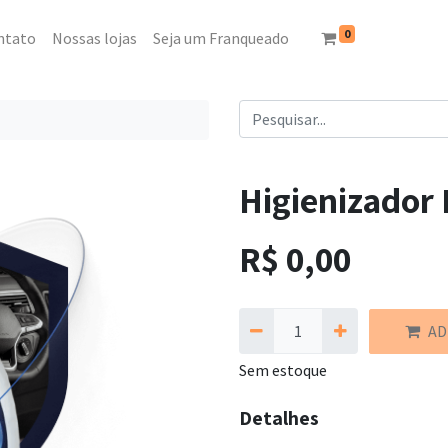
0
ntato
Nossas lojas
Seja um Franqueado
Higienizador
R$
0,00
AD
Sem estoque
Detalhes